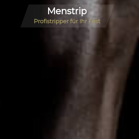
Menstrip
Profistripper für Ihr Fest